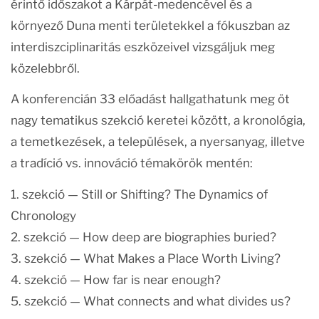
érintő időszakot a Kárpát-medencével és a
környező Duna menti területekkel a fókuszban az
interdiszciplinaritás eszközeivel vizsgáljuk meg
közelebbről.
A konferencián 33 előadást hallgathatunk meg öt
nagy tematikus szekció keretei között, a kronológia,
a temetkezések, a települések, a nyersanyag, illetve
a tradíció vs. innováció témakörök mentén:
1. szekció — Still or Shifting? The Dynamics of
Chronology
2. szekció — How deep are biographies buried?
3. szekció — What Makes a Place Worth Living?
4. szekció — How far is near enough?
5. szekció — What connects and what divides us?