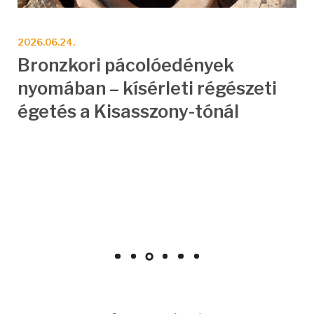
2026.06.16.
Új eredmények Tápióbicske-
i
Várhegy és Kalapos-hegy
kutatásában