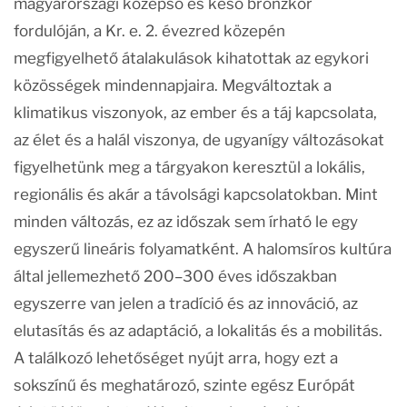
magyarországi középső és késő bronzkor
fordulóján, a Kr. e. 2. évezred közepén
megfigyelhető átalakulások kihatottak az egykori
közösségek mindennapjaira. Megváltoztak a
klimatikus viszonyok, az ember és a táj kapcsolata,
az élet és a halál viszonya, de ugyanígy változásokat
figyelhetünk meg a tárgyakon keresztül a lokális,
regionális és akár a távolsági kapcsolatokban. Mint
minden változás, ez az időszak sem írható le egy
egyszerű lineáris folyamatként. A halomsíros kultúra
által jellemezhető 200–300 éves időszakban
egyszerre van jelen a tradíció és az innováció, az
elutasítás és az adaptáció, a lokalitás és a mobilitás.
A találkozó lehetőséget nyújt arra, hogy ezt a
sokszínű és meghatározó, szinte egész Európát