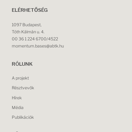
ELÉRHETŐSÉG
1097 Budapest,
Tóth Kálmán u. 4.
00 36 1 224 6700/4522
momentum.bases@abtk.hu
RÓLUNK
A projekt
Résztvevők
Hírek
Média
Publikációk