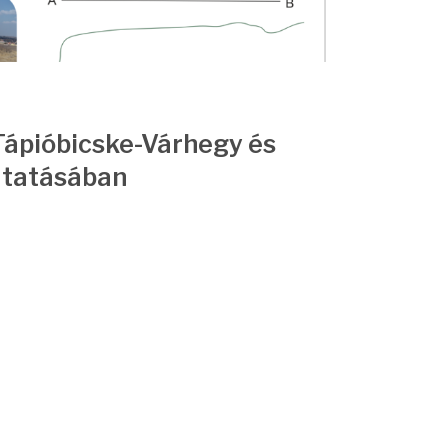
2026.06.10
ápióbicske-Várhegy és
Kiss 
utatásában
dokto