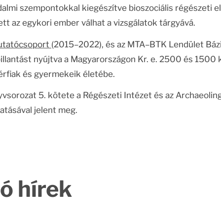
almi szempontokkal kiegészítve bioszociális régészeti e
t az egykori ember válhat a vizsgálatok tárgyává.
utatócsoport
(2015–2022), és az MTA–BTK Lendület Báz
illantást nyújtva a Magyarországon Kr. e. 2500 és 1500 k
érfiak és gyermekeik életébe.
vsorozat 5. kötete a Régészeti Intézet és az Archaeoli
atásával jelent meg.
ó hírek