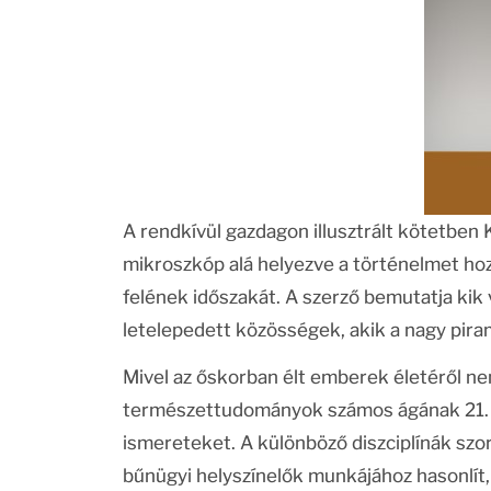
A rendkívül gazdagon illusztrált kötetben
mikroszkóp alá helyezve a történelmet ho
felének időszakát. A szerző bemutatja kik
letelepedett közösségek, akik a nagy piram
Mivel az őskorban élt emberek életéről ne
természettudományok számos ágának 21. s
ismereteket. A különböző diszciplínák sz
bűnügyi helyszínelők munkájához hasonlít,