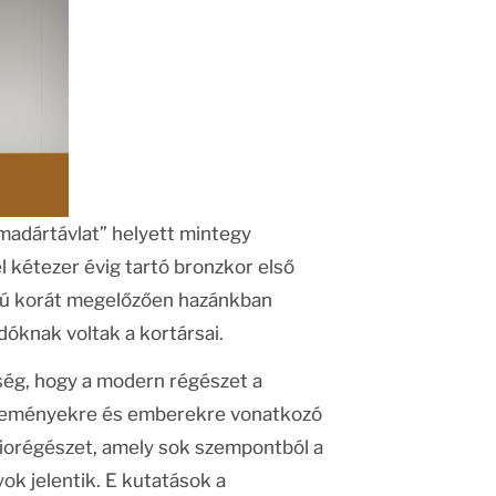
„madártávlat” helyett mintegy
 kétezer évig tartó bronzkor első
ború korát megelőzően hazánkban
dóknak voltak a kortársai.
őség, hogy a modern régészet a
 eseményekre és emberekre vonatkozó
biorégészet, amely sok szempontból a
k jelentik. E kutatások a