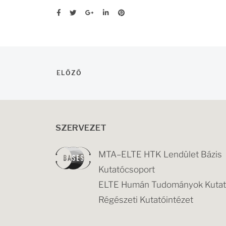
ELŐZŐ
SZERVEZET
MTA–ELTE HTK Lendület Bázis
Kutatócsoport
ELTE Humán Tudományok Kutató
Régészeti Kutatóintézet