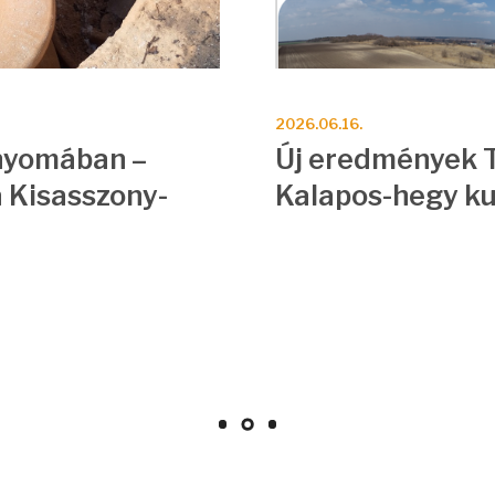
2026.06.16.
nyomában –
Új eredmények T
a Kisasszony-
Kalapos-hegy k