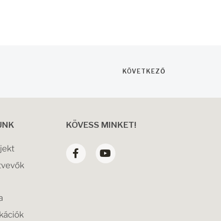
KÖVETKEZŐ
UNK
KÖVESS MINKET!
jekt
tvevők
a
kációk