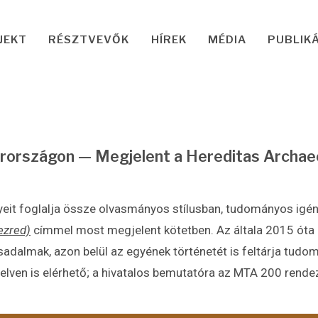
JEKT
RÉSZTVEVŐK
HÍREK
MÉDIA
PUBLIK
rországon — Megjelent a Hereditas Archaeo
yeit foglalja össze olvasmányos stílusban, tudományos igén
ezred)
címmel most megjelent kötetben. Az általa 2015 óta 
ársadalmak, azon belül az egyének történetét is feltárja tud
elven is elérhető; a hivatalos bemutatóra az MTA 200 rend