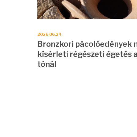
2026.06.24.
sa a
Bronzkori pácolóedények 
kísérleti régészeti égetés 
tónál