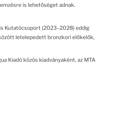
lemzésre is lehetőséget adnak.
is Kutatócsoport (2023–2028) eddig
özött letelepedett bronzkori előkelők,
ngua Kiadó közös kiadványaként, az MTA