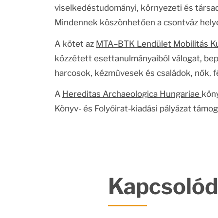
viselkedéstudományi, környezeti és társad
Mindennek köszönhetően a csontváz helyet
A kötet az
MTA–BTK Lendület Mobilitás K
közzétett esettanulmányaiból válogat, bep
harcosok, kézművesek és családok, nők, f
A
Hereditas Archaeologica Hungariae
köny
Könyv- és Folyóirat-kiadási pályázat támog
Kapcsolód