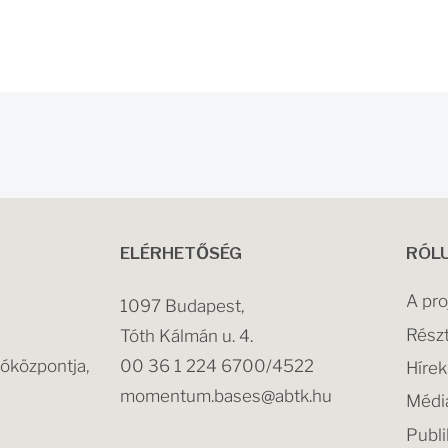
ELÉRHETŐSÉG
RÓL
A pro
1097 Budapest,
Rész
Tóth Kálmán u. 4.
központja,
00 36 1 224 6700/4522
Hírek
momentum.bases@abtk.hu
Médi
Publi