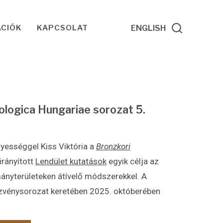
ÁCIÓK
KAPCSOLAT
ENGLISH
logica Hungariae sorozat 5.
yességgel Kiss Viktória a
Bronzkori
irányított
Lendület kutatások
egyik célja az
ományterületeken átívelő módszerekkel. A
ezvénysorozat keretében 2025. októberében