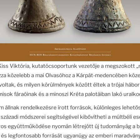
 Kiss Viktória, kutatócsoportunk vezetője a megszokott 
zza közelebb a mai Olvasóhoz a Kárpát-medencében közel
 voltak, és milyen körülmények között éltek a trójai há
isok fáraóinak és a minoszi Kréta palotáiban lakó uralko
m állnak rendelkezésre írott források, különleges lehet
zázadi módszerei segítségével kibővítheti a múltbéli
oros együttműködése nyomán létrejött új tudományág a 
 és legfontosabb forrását ugyanúgy az emberi maradványo