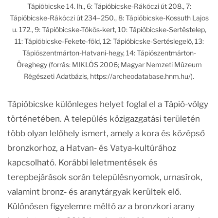
Tápióbicske 14. lh., 6: Tápióbicske-Rákóczi út 208., 7:
Tápióbicske-Rákóczi út 234–250., 8: Tápióbicske-Kossuth Lajos
u. 172., 9: Tápióbicske-Tökös-kert, 10: Tápióbicske-Sertéstelep,
11: Tápióbicske-Fekete-föld, 12: Tápióbicske-Sertéslegelő, 13:
Tápiószentmárton-Hatvani-hegy, 14: Tápiószentmárton-
Öreghegy (forrás: MIKLÓS 2006; Magyar Nemzeti Múzeum
Régészeti Adatbázis, https://archeodatabase.hnm.hu/).
Tápióbicske különleges helyet foglal el a Tápió-völgy
történetében. A település közigazgatási területén
több olyan lelőhely ismert, amely a kora és középső
bronzkorhoz, a Hatvan- és Vatya-kultúrához
kapcsolható. Korábbi leletmentések és
terepbejárások során településnyomok, urnasírok,
valamint bronz- és aranytárgyak kerültek elő.
Különösen figyelemre méltó az a bronzkori arany