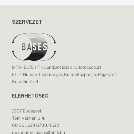
SZERVEZET
MTA–ELTE HTK Lendület Bázis Kutatócsoport
ELTE Humán Tudományok Kutatóközpontja, Régészeti
Kutatóintézet
ELÉRHETŐSÉG
1097 Budapest,
Tóth Kálmán u. 4.
00 36 1 224 6700/4522
momentum.bases@abtk.hu