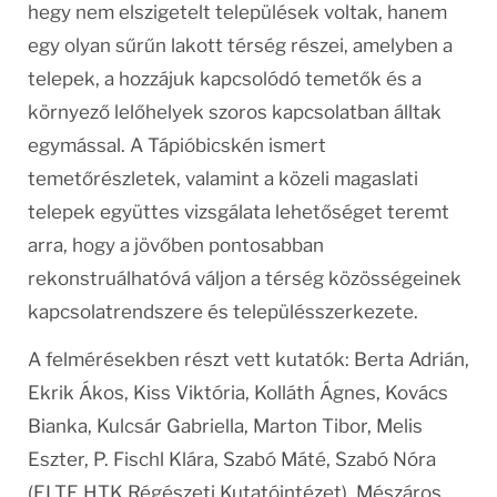
hegy nem elszigetelt települések voltak, hanem
egy olyan sűrűn lakott térség részei, amelyben a
telepek, a hozzájuk kapcsolódó temetők és a
környező lelőhelyek szoros kapcsolatban álltak
egymással. A Tápióbicskén ismert
temetőrészletek, valamint a közeli magaslati
telepek együttes vizsgálata lehetőséget teremt
arra, hogy a jövőben pontosabban
rekonstruálhatóvá váljon a térség közösségeinek
kapcsolatrendszere és településszerkezete.
A felmérésekben részt vett kutatók: Berta Adrián,
Ekrik Ákos, Kiss Viktória, Kolláth Ágnes, Kovács
Bianka, Kulcsár Gabriella, Marton Tibor, Melis
Eszter, P. Fischl Klára, Szabó Máté, Szabó Nóra
(ELTE HTK Régészeti Kutatóintézet), Mészáros