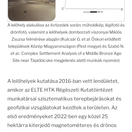
A lelőhely alakulása az évtizedek során: műholdkép, légifotó és
drónfotó, valamint a lelőhelyek domborzati viszonyai Miklós
Zsuzsa felmérése alapján (Kulcsár G. et al: Őskori erődített
települések Közép-Magyarországon (Pest megye) és Szabó N.
et al.: Complex Settlement Analysis of a Middle Bronze Age
Site near Tápióbicske megjelenés alatti munkák nyomán)
A lelőhelyek kutatása 2016-ban vett lendületet,
amikor az ELTE HTK Régészeti Kutatóintézet
munkatársai szisztematikus terepbejárásokat és
geofizikai vizsgálatokat kezdtek a területen. Az
első eredményeket 2022-ben egy közel 25
hektárra kiterjedő magnetométeres és drónos