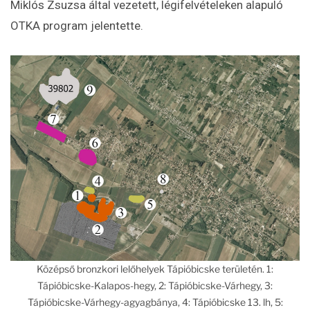
Miklós Zsuzsa által vezetett, légifelvételeken alapuló
OTKA program jelentette.
Középső bronzkori lelőhelyek Tápióbicske területén. 1:
Tápióbicske-Kalapos-hegy, 2: Tápióbicske-Várhegy, 3:
Tápióbicske-Várhegy-agyagbánya, 4: Tápióbicske 13. lh, 5: