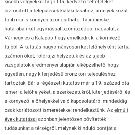
kisebb völgyekkel tagolt táj kedvező feltételeket
biztosított a települések kialakulásához, amelyek közül
több ma is könnyen azonosítható. Tápióbicske
határában két egymással szomszédos magaslat, a
Várhegy és a Kalapos-hegy emelkedik ki a környező
tájból. A kutatás hagyományosan két lelőhelyként tartja
számon őket, földrajzi helyzetük és az újabb
vizsgálatok eredményei alapján elképzelhető, hogy
egyetlen, nagy kiterjedésű bronzkori településhez
tartoztak. Bár a régészeti kutatás már a 19. század óta
ismeri a lelőhelyeket, a szerkezetükről, kiterjedéséről és
a környező lelőhelyekkel való kapcsolatáról mindeddig
csak korlátozott ismeretekkel rendelkeztünk. Az
elmúlt
évek kutatásai
azonban jelentősen bővítették
tudásunkat a térségről, melynek kiinduló pontját a