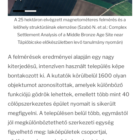
A 25 hektáron elvégzett magnetométeres felmérés és a
lelőhely struktúráinak elemzése (Szabó N. et al.: Complex
Settlement Analysis of a Middle Bronze Age Site near
Tápióbicske előkészületben levő tanulmány nyomán)
A felmérések eredményei alapján egy nagy
kiterjedésű, intenzíven használt település képe
bontakozott ki. A kutatók körülbelül 1600 olyan
objektumot azonosítottak, amelyek különböző
funkciójú gödrök lehettek, emellett több mint 40
cölöpszerkezetes épület nyomait is sikerült
megfigyelni. A településen belül több, egymástól
jól megkülönböztethető szerkezeti egység
figyelhető meg: lakóépületek csoportjai,