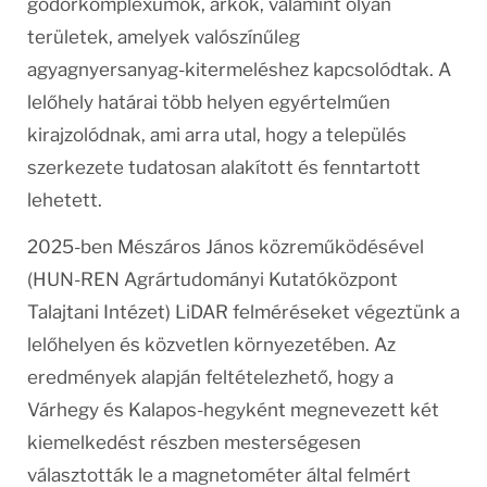
gödörkomplexumok, árkok, valamint olyan
területek, amelyek valószínűleg
agyagnyersanyag-kitermeléshez kapcsolódtak. A
lelőhely határai több helyen egyértelműen
kirajzolódnak, ami arra utal, hogy a település
szerkezete tudatosan alakított és fenntartott
lehetett.
2025-ben Mészáros János közreműködésével
(HUN-REN Agrártudományi Kutatóközpont
Talajtani Intézet) LiDAR felméréseket végeztünk a
lelőhelyen és közvetlen környezetében. Az
eredmények alapján feltételezhető, hogy a
Várhegy és Kalapos-hegyként megnevezett két
kiemelkedést részben mesterségesen
választották le a magnetométer által felmért