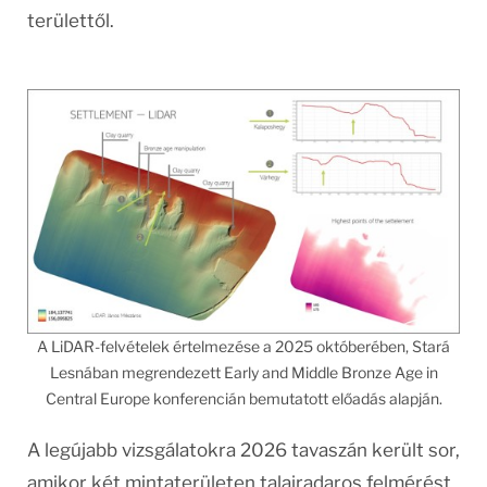
területtől.
A LiDAR-felvételek értelmezése a 2025 októberében, Stará
Lesnában megrendezett Early and Middle Bronze Age in
Central Europe konferencián bemutatott előadás alapján.
A legújabb vizsgálatokra 2026 tavaszán került sor,
amikor két mintaterületen talajradaros felmérést